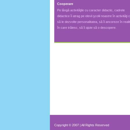
Cooperare
Pe lângă activităţile cu caracter didactic, cadrele
didactice îi atrag pe elevii şcolii noastre în activităţi 
să le dezvolte personalitatea, să îi ancoreze în reali
în care trăiesc, să îi ajute să o descopere.
Copyright © 2007 | All Rights Reserved