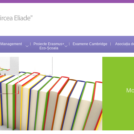
Management
Proiecte Erasmus+
Examene Cambridge
Asociația de
Eco-Școala
Mo