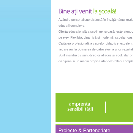
Având o personalitate distinctă în învățământul crai
educații complexe.
Oferta educațională a școlii, generoasă, este atent c
pe elev. Flexibilă, dinamică și modernă, școala noas
Calitatea profesională a cadrelor didactice, excelenta
fiecare an, la obținerea de către elevi a unor rezulta
Sunt mândră că sunt director al acestei școli, dar 
disciplină și un mediu propice atât dezvoltării complex
Proiecte & Parteneriate