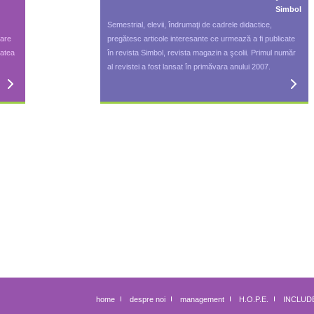
Simbol
Semestrial, elevii, îndrumaţi de cadrele didactice,
care
pregătesc articole interesante ce urmează a fi publicate
tatea
în revista Simbol, revista magazin a şcolii. Primul număr
al revistei a fost lansat în primăvara anului 2007.
home
despre noi
management
H.O.P.E.
INCLUD