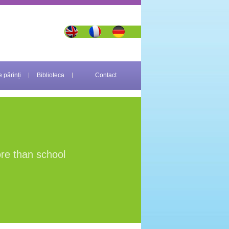
 părinți
Biblioteca
Contact
re than school