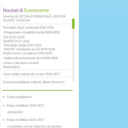
Ierarhia din ȘCOALA GIMNAZIALĂ „MIRCEA
ELIADE” CRAIOVA
Rezultate după contestații EN8-2026
-Programare vizualizări lucrări EN8-2026
JOI 02.07.2026
VINERI 03.07.2026
-Rezultate inițiale EN8-2026
-ANUNȚ vizualizare lucrări EN8-2026
Model cerere vizualizare EN8-2026
-Subiectele și baremele de la EN8-2026
Limba și literatura română
Matematică
Lista copiilor admiși-An școlar 2026-2027
Concursul județean cultural „Marin Sorescu”-
Puterea cuvântului
Rezultate ENGLEZĂ
Clasa pregătitoare
Rezultate FRANCEZĂ
Etapa mobilitate 2026-2027
Rezultate GERMANĂ
-pretransfer
Rezultate ROMÂNĂ
Etapa mobilitate 2026-2027
Lista funcțiilor din Școala Gimnazială „Mircea
-completare norme didactice de predare