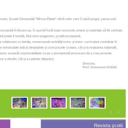
ovean, Școala Gimnazială "Mircea Eliade" oferă celor care îi calcă pragul, șansa unei
oncepută în fiecare an, în așa fel încât toate resursele umane și materiale să fie centrate
tră poate fi numită, fără nicio exagerare, școală europeană.
 colaborare cu familia, numeroasele activități extra- și trans- curriculare contribuie în
te remarcabile atât la olimpiadele și concursurile scolare, cât și la evaluarea națională.
privesc această responsabilitate ca pe o permanentă provocare de a crea armonie,
e a elevilor, cât și a cadrelor didactice.
Director,
Prof. Genoveva IOANA
Revista şcolii